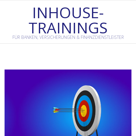
Skip
INHOUSE-
to
TRAININGS
content
FÜR BANKEN, VERSICHERUNGEN & FINANZDIENSTLEISTER
Primary
Navigation
Menu